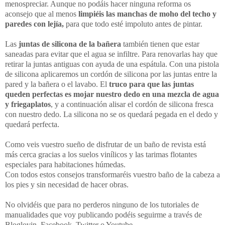
menospreciar. Aunque no podáis hacer ninguna reforma os
aconsejo que al menos
limpiéis las manchas de moho del techo y
paredes con lejía,
para que todo esté impoluto antes de pintar.
Las
juntas de silicona de la bañera
también tienen que estar
saneadas para evitar que el agua se infiltre. Para renovarlas hay que
retirar la juntas antiguas con ayuda de una espátula. Con una pistola
de silicona aplicaremos un cordón de silicona por las juntas entre la
pared y la bañera o el lavabo. El
truco para que las juntas
queden perfectas es mojar nuestro dedo en una mezcla de agua
y friegaplatos
, y a continuación alisar el cordón de silicona fresca
con nuestro dedo. La silicona no se os quedará pegada en el dedo y
quedará perfecta.
Como veis vuestro sueño de disfrutar de un baño de revista está
más cerca gracias a los suelos vinílicos y las tarimas flotantes
especiales para habitaciones húmedas.
Con todos estos consejos transformaréis vuestro baño de la cabeza a
los pies y sin necesidad de hacer obras.
No olvidéis que para no perderos ninguno de los tutoriales de
manualidades que voy publicando podéis seguirme a través de
Bloglovin, Facebook, Twitter o Youtube.