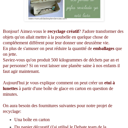
Bonjour! Aimez-vous le
recyclage créatif
? J'adore transformer des
objets qu'on allait mettre à la poubelle en quelque chose de
complétement différent pour leur donner une deuxième vie.
En plus de s'amuser on peut réduire la quantité de
emballages
que
on jette.
Saviez-vous qu'on produit 500 kilogrammes de déchets par an et
par personne? Si on veut laisser une planète saine à nos enfants il
faut agir maintenant.
Aujourd'hui je vous explique comment on peut créer un
etui à
lunettes
à partir d'une boîte de glace en carton en question de
minutes.
On aura besoin des fournitures suivantes pour notre projet de
recyclage:
Una boîte en carton
Du papier décoratif (j'ai utilisé le Debate team de la