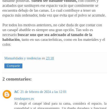
bastante positivas.
Suelen ser bastante vistosos,
con colores y
acabados que sustituyen ese espacio vacío que comúnmente se
encuentra debajo de las camas. Lo cual contribuye a tener un
espacio más ordenador, toda vez que evita que el polvo se acumule.
Por todos los motivos anteriores, no cabe duda de que contar con
un canapé abatible es siempre una gran opción. Tan solo es
necesario
buscar uno que sea adecuado al tamaño de la
habitación
, tanto en sus características, como en los materiales y el
color.
Manualidades y tendencias
en
23:18
Compartir
2 comentarios:
AC
21 de febrero de 2024 a las 12:01
tiendaspavo.es
Al elegir el canapé ideal para tu cama, considera el espacio, la
comodidad y el almacenamiento. Un diseño duradero y funcional