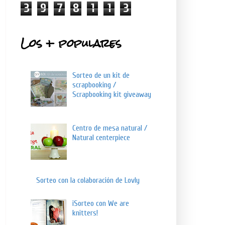
3
9
7
8
1
1
3
Los + populares
Sorteo de un kit de
scrapbooking /
Scrapbooking kit giveaway
Centro de mesa natural /
Natural centerpiece
Sorteo con la colaboración de Lovly
¡Sorteo con We are
knitters!