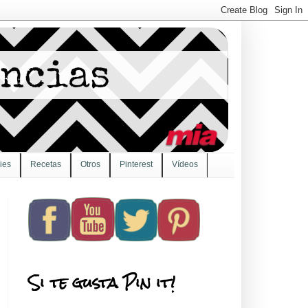
ies
Recetas
Otros
Pinterest
Vídeos
Si te gusta Pin it!