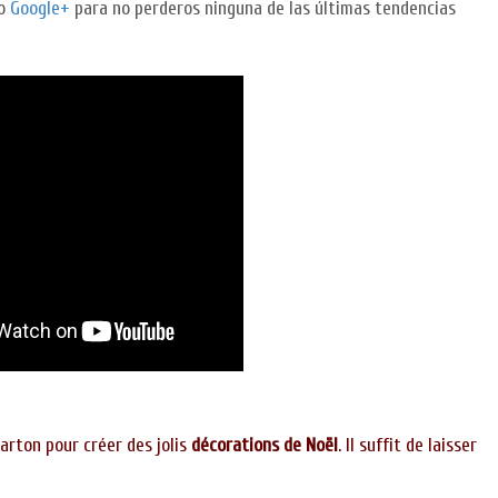
o
Google+
para no perderos ninguna de las últimas tendencias
arton pour créer des jolis
décorations de Noël
. Il suffit de laisser