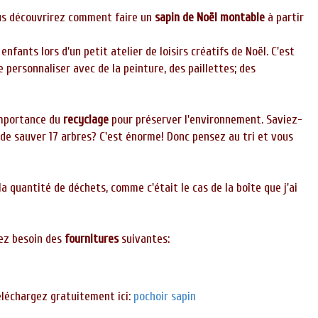
ous découvrirez comment faire un
sapin de Noël montable
à partir
 enfants lors d'un petit atelier de loisirs créatifs de Noël. C'est
e personnaliser avec de la peinture, des paillettes; des
importance du
recyclage
pour préserver l'environnement. Saviez-
de sauver 17 arbres? C'est énorme! Donc pensez au tri et vous
la quantité de déchets, comme c'était le cas de la boîte que j'ai
ez besoin des
fournitures
suivantes:
éléchargez gratuitement ici:
pochoir sapin