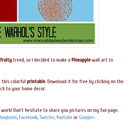
fruity
trend, so I decided to make a
Pineapple
wall art to
 this colorful
printable
. Download it for free by clicking on the
uch to your home decor.
work! Don't hesitate to share you pictures on my fan page.
Bloglovin
,
Facebook
,
Twitter
,
Youtube
or
Google+.