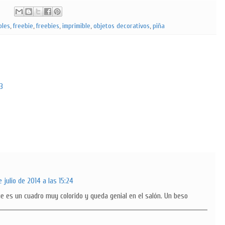
bles
,
freebie
,
freebies
,
imprimible
,
objetos decorativos
,
piña
53
e julio de 2014 a las 15:24
e es un cuadro muy colorido y queda genial en el salón. Un beso