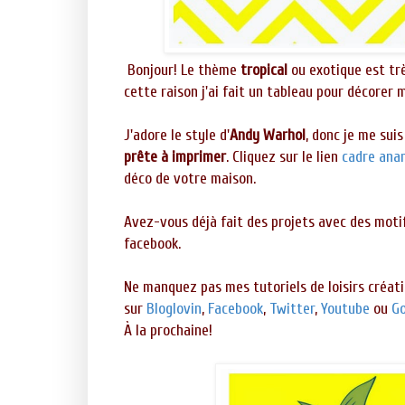
Bonjour! Le thème
tropical
ou exotique est trè
cette raison j'ai fait un tableau
pour décorer 
J'adore le style d'
Andy Warhol
, donc je me sui
prête à imprimer
. Cliquez sur le lien
cadre ana
déco de votre maison.
Avez-vous déjà fait des projets avec des moti
facebook.
Ne manquez pas mes tutoriels de loisirs créati
sur
Bloglovin
,
Facebook
,
Twitter
,
Youtube
ou
Go
À la prochaine!