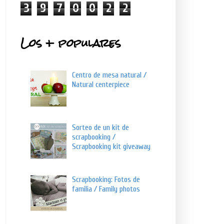
3
9
7
0
0
2
2
Los + populares
Centro de mesa natural /
Natural centerpiece
Sorteo de un kit de
scrapbooking /
Scrapbooking kit giveaway
Scrapbooking: Fotos de
familia / Family photos