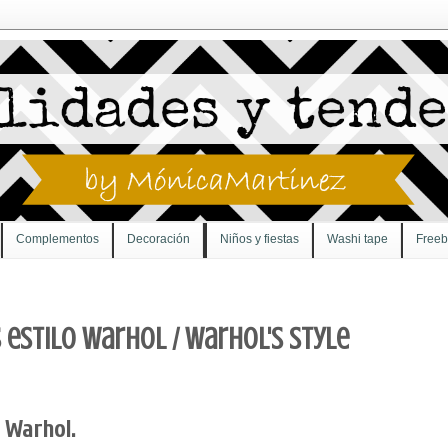
Complementos
Decoración
Niños y fiestas
Washi tape
Freeb
 estilo Warhol / Warhol's style
o Warhol.