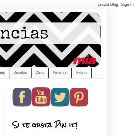
ies
Recetas
Otros
Pinterest
Vídeos
Si te gusta Pin it!