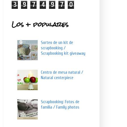
3
9
7
4
9
7
0
Los + populares
Sorteo de un kit de
scrapbooking /
Scrapbooking kit giveaway
Centro de mesa natural /
Natural centerpiece
Scrapbooking: Fotos de
familia / Family photos