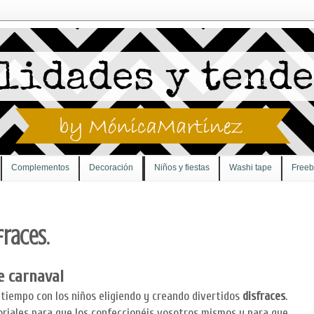
Complementos
Decoración
Niños y fiestas
Washi tape
Freeb
fraces.
de carnaval
tiempo con los niños eligiendo y creando divertidos
disfraces
.
oriales para que los confeccionéis vosotros mismos y para que