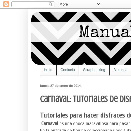
Inicio
Contacto
Scrapbooking
Bisutería
lunes, 27 de enero de 2014
Carnaval: Tutoriales de dis
Tutoriales para hacer disfraces 
Carnaval
es una época maravillosa para pasar 
En la entrada de hoy he seleccionado unos tut