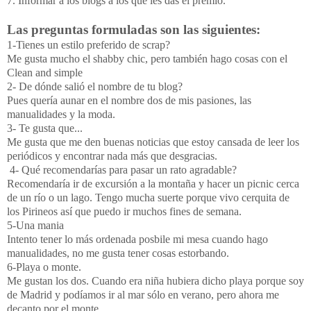
7. Informar a los blogs a los que les das el premio.
Las preguntas formuladas son las siguientes:
1-Tienes un estilo preferido de scrap?
Me gusta mucho el shabby chic, pero también hago cosas con el
Clean and simple
2- De dónde salió el nombre de tu blog?
Pues quería aunar en el nombre dos de mis pasiones, las
manualidades y la moda.
3- Te gusta que...
Me gusta que me den buenas noticias que estoy cansada de leer los
periódicos y encontrar nada más que desgracias.
4- Qué recomendarías para pasar un rato agradable?
Recomendaría ir de excursión a la montaña y hacer un picnic cerca
de un río o un lago. Tengo mucha suerte porque vivo cerquita de
los Pirineos así que puedo ir muchos fines de semana.
5-Una mania
Intento tener lo más ordenada posbile mi mesa cuando hago
manualidades, no me gusta tener cosas estorbando.
6-Playa o monte.
Me gustan los dos. Cuando era niña hubiera dicho playa porque soy
de Madrid y podíamos ir al mar sólo en verano, pero ahora me
decanto por el monte.